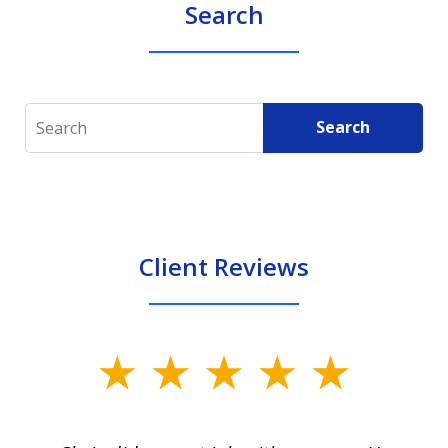
Search
Search
Search
Client Reviews
slide
1
of