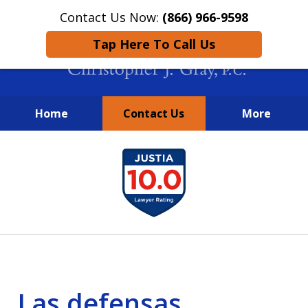
Contact Us Now:
(866) 966-9598
Tap Here To Call Us
Home
Contact Us
More
New York City Lawyers
slide
FIGHTING TO RECOVER INVESTOR
1
LOSSES SINCE 2004
of
4
Las defensas